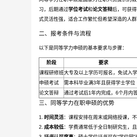
习，后期通过
学位考试
和
论文答辩
后，可获得
式灵活性强，适合工作繁忙但希望深造的人群
二、报考条件与流程
以下是同等学力申硕的基本要求与步骤：
阶段
要求
课程研修班
大专及以上学历可报名，免试入
申硕考试
需本科毕业满3年且获得学士学位
论文答辩
通过考试后1年内完成，6个月内
三、同等学力在职申硕的优势
1.
时间灵活
：课程安排在周末或网络授课，
2.
成本较低
：学费通常低于全日制研究生，且
3.
证书认可度高
：硕士学位证书可在“学位网