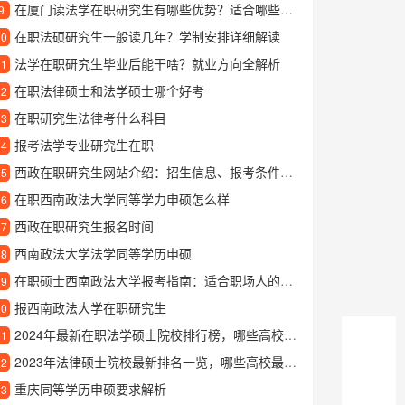
在厦门读法学在职研究生有哪些优势？适合哪些人报考？
9
在职法硕研究生一般读几年？学制安排详细解读
10
法学在职研究生毕业后能干啥？就业方向全解析
11
在职法律硕士和法学硕士哪个好考
12
在职研究生法律考什么科目
13
报考法学专业研究生在职
14
西政在职研究生网站介绍：招生信息、报考条件及学习方式全解析
15
在职西南政法大学同等学力申硕怎么样
16
西政在职研究生报名时间
17
西南政法大学法学同等学历申硕
18
在职硕士西南政法大学报考指南：适合职场人的深造选择
19
报西南政法大学在职研究生
20
2024年最新在职法学硕士院校排行榜，哪些高校含金量最高？
21
2023年法律硕士院校最新排名一览，哪些高校最值得报考？
22
重庆同等学历申硕要求解析
23