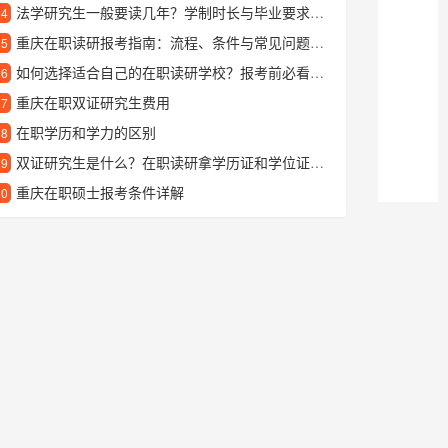
法学研究生一般要读几年？学制时长与毕业要求全解析
24
重庆在职读研报考指南：流程、条件与常见问题解答
25
如何选择适合自己的在职读研学校？报考前必看的几点建议
26
重庆在职双证研究生费用
27
在职学历和学力的区别
28
双证研究生是什么？在职读研拿学历证和学位证靠谱吗？
29
重庆在职硕士报考条件详解
30