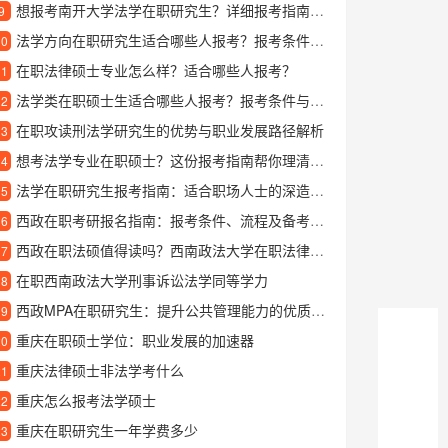
想报考南开大学法学在职研究生？详细报考指南与学习价值解析
9
法学方向在职研究生适合哪些人报考？报考条件与学习价值解析
10
在职法律硕士专业怎么样？适合哪些人报考？
11
法学类在职硕士生适合哪些人报考？报考条件与学习优势详解
12
在职攻读刑法学研究生的优势与职业发展路径解析
13
想考法学专业在职硕士？这份报考指南帮你理清所有关键点
14
法学在职研究生报考指南：适合职场人士的深造选择
15
西政在职考研报名指南：报考条件、流程及备考建议
16
西政在职法硕值得读吗？西南政法大学在职法律硕士项目深度解析
17
在职西南政法大学刑事诉讼法学同等学力
18
西政MPA在职研究生：提升公共管理能力的优质选择
19
重庆在职硕士学位：职业发展的加速器
20
重庆法律硕士非法学考什么
21
重庆怎么报考法学硕士
22
重庆在职研究生一年学费多少
23