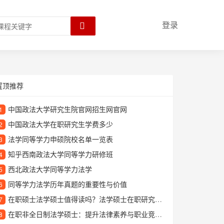
登录
置顶推荐
中国政法大学研究生院官网招生网官网
1
中国政法大学在职研究生学费多少
2
法学同等学力申硕院校名单一览表
3
知乎西南政法大学同等学力研修班
4
西北政法大学同等学力法学
5
同等学力法学历年真题的重要性与价值
6
在职硕士法学硕士值得读吗？法学硕士在职研究生报考条件与学习价值解析
7
在职非全日制法学硕士：提升法律素养与职业竞争力的重要途径
8