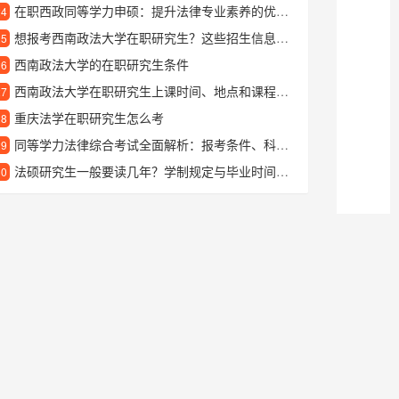
在职西政同等学力申硕：提升法律专业素养的优质路径
24
想报考西南政法大学在职研究生？这些招生信息你得提前了解
25
西南政法大学的在职研究生条件
26
西南政法大学在职研究生上课时间、地点和课程安排详解
27
重庆法学在职研究生怎么考
28
同等学力法律综合考试全面解析：报考条件、科目内容与备考技巧
29
法硕研究生一般要读几年？学制规定与毕业时间解析
30