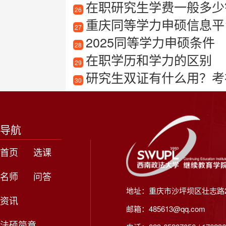
在职研究生学费一般多少
26
重庆同等学力申硕信息平
27
2025同等学力申硕条件
28
在职学历和学力的区别
29
研究生双证有什么用？考
30
导航
首页
选课
名师
问答
地址：重庆市沙坪坝区壮志路2
资讯
邮箱：485613@qq.com
法硕简章