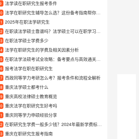
法学读在职研究生报考条件
9
法学在职研究生辅导怎么选？这份备考指南帮你理清思路
10
2025年在职法学研究生
11
在职读法学硕士靠谱吗？法学硕士可以在职学习的优势全解析
12
在职法学硕士学费多少
13
法学在职研究生的学费及相关因素分析
14
在职法学法硕考试全攻略：备考要点与高效通关秘籍
15
报考法学在职在职研究生
16
西政同等学力考研怎么考？报考条件和流程全解析
17
重庆法学硕士都考什么
18
重庆高校法律硕士教育概览
19
重庆法学在职研究生好考吗
20
重庆同等学力申硕经验分享
21
在职研究生学费一般多少钱？2024年最新学费标准详解
22
重庆在职研究生报考指南
23