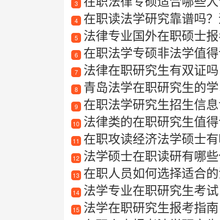
在职法律专硕适合哪些人
3
在职读法学研究靠谱吗？
4
法律专业国外在职硕士报
5
在职法学专硕非法学值得
6
法律在职研究生有双证吗
7
青岛法学在职研究生的学
8
在职法学研究生招生信息详
9
法律类的在职研究生值得
10
在职攻读经济法学硕士有
11
法学硕士在职读研有哪些
12
在职人员如何选择适合的
13
法学专业在职研究生考试
14
法学在职研究生报考指南
15