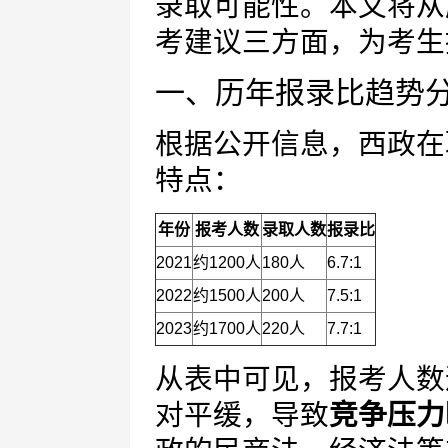
录取可能性。本文将从
考建议三方面，为考生
一、历年报录比趋势
根据公开信息，西政在
特点：
年份
报考人数
录取人数
报录比
2021
约1200人
180人
6.7:1
2022
约1500人
200人
7.5:1
2023
约1700人
220人
7.7:1
从表中可见，报考人数
对平缓，导致
竞争压力