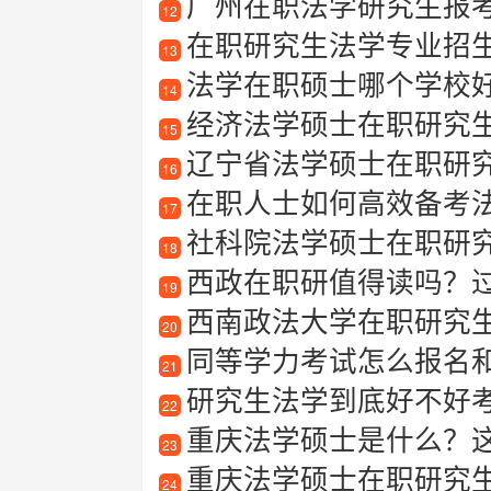
广州在职法学研究生报
12
在职研究生法学专业招生指南
13
法学在职硕士哪个学校
14
经济法学硕士在职研究
15
辽宁省法学硕士在职研
16
在职人士如何高效备考
17
社科院法学硕士在职研
18
西政在职研值得读吗？过来人
19
西南政法大学在职研究
20
同等学力考试怎么报名
21
研究生法学到底好不好
22
重庆法学硕士是什么？
23
重庆法学硕士在职研究
24