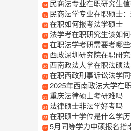
民商法专业在职研究生值
14
民商法学专业在职硕士：
15
在职如何报考法学硕士
16
法学考在职研究生该如何备
17
在职法学考研需要考哪些
18
西政深圳研究院在职研究
19
西南政法大学在职法硕法
20
在职西政刑事诉讼法学同
21
2025年西南政法大学在
22
重庆法律硕士考研难吗
23
法律硕士非法学好考吗
24
在职硕士学位是什么学历
25
5月同等学力申硕报名指
26