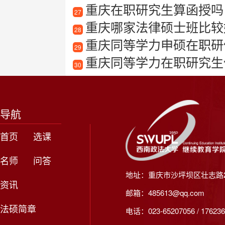
重庆在职研究生算函授吗
27
重庆哪家法律硕士班比较
28
重庆同等学力申硕在职研
29
重庆同等学力在职研究生
30
导航
首页
选课
名师
问答
地址：重庆市沙坪坝区壮志路2
资讯
邮箱：485613@qq.com
法硕简章
电话：023-65207056 / 176236