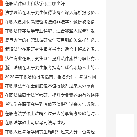
在职法律硕士和法学硕士哪个好
9
法学理论在职研究生值得读吗？深入解析报考价值与学习方向
10
在职人员如何高效备考法硕非法学？这份攻略请收好
11
在职法律非法学专业详解：适合哪些人报考？发展前景如何？
12
复旦大学的在职法律研究生项目到底怎么样？适合哪些人报考？
13
武汉法学在职研究生报考指南：适合上班族的深造选择
14
法律专业在职研究生班：提升法律素养与职业竞争力的优质选择
15
浙江法硕在职研究生报考指南：适合职场人士的法律硕士项目解析
16
2025年在职法硕报考指南：报名条件、考试时间与职业发展解读
17
在职刑法学硕士到底值不值得读？过来人分享真实学习体验
18
在职法律硕士法学考研：提升专业素养的有效路径
19
考法学在职研究生到底值不值得？过来人告诉你真实体验
20
在职考法学硕士难吗？过来人分享备考经验与时间规划
21
在职法学硕士可以考司法考试吗
22
在职人员考法学研究生难吗？过来人分享备考经验与规划建议
23