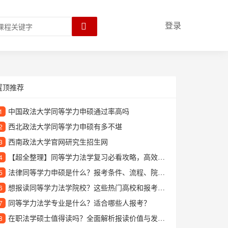
登录
置顶推荐
中国政法大学同等学力申硕通过率高吗
1
西北政法大学同等学力申硕有多不堪
2
西南政法大学官网研究生招生网
3
【超全整理】同等学力法学复习必看攻略，高效备考技巧大公开！
4
法律同等学力申硕是什么？报考条件、流程、院校选择全攻略
5
想报读同等学力法学院校？这些热门高校和报考要点要知道
6
同等学力法学专业是什么？适合哪些人报考？
7
在职法学硕士值得读吗？全面解析报读价值与发展前景
8