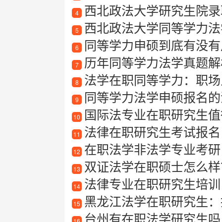
西北政法大学研究生院录
4
西北政法大学同等学力法
5
同等学力申硕到底有没有
6
历年同等学力法学真题解
7
法学在职同等学力：职场
8
同等学力法学申硕报名的
9
国际法专业在职研究生值得
10
法律在职研究生考试报名
11
在职法学非法学专业考研
12
双证法学在职硕士怎么样
13
法律专业在职研究生培训
14
黑龙江法学在职研究生：
15
台州有在职法学研究生吗
16