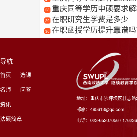
重庆同等学历申硕要求解
28
在职研究生学费是多少
29
在职函授学历提升靠谱吗
30
导航
首页
选课
名师
问答
地址：重庆市沙坪坝区壮志路2
资讯
邮箱：485613@qq.com
法硕简章
电话：023-65207056 / 176236