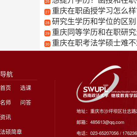
26
重庆在职函授学习怎么样
27
研究生学历和学位的区别
28
重庆同等学历和在职研究
29
重庆在职考法学硕士难不
30
导航
首页
选课
名师
问答
地址：重庆市沙坪坝区壮志路2
资讯
邮箱：485613@qq.com
法硕简章
电话：023-65207056 / 176236