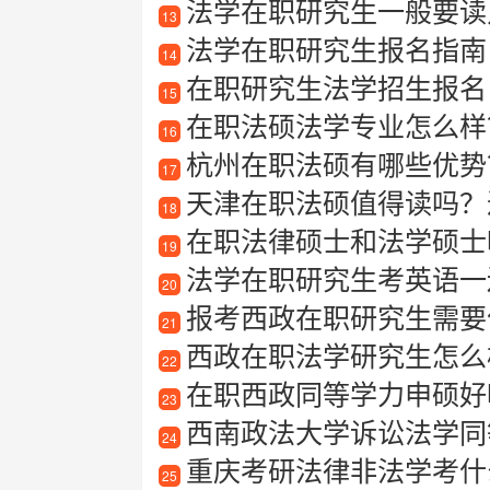
法学在职研究生一般要读
13
法学在职研究生报名指南
14
在职研究生法学招生报名
15
在职法硕法学专业怎么样
16
杭州在职法硕有哪些优势
17
天津在职法硕值得读吗？过
18
在职法律硕士和法学硕士
19
法学在职研究生考英语一
20
报考西政在职研究生需要什
21
西政在职法学研究生怎么
22
在职西政同等学力申硕好
23
西南政法大学诉讼法学同
24
重庆考研法律非法学考什
25