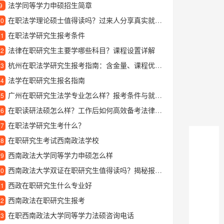
法学同等学力申硕招生简章
9
在职法学理论硕士值得读吗？过来人分享真实就读体验
10
在职法学研究生报考条件
11
法律在职研究生主要学哪些科目？课程设置详解
12
杭州在职法学研究生报考指南：含金量、课程优势与职业发展解析
13
法学在职研究生报名指南
14
广州在职研究生法学专业怎么样？报考条件与就业前景解析
15
在职读研法硕怎么样？工作后如何高效备考法律硕士
16
在职法学研究生考什么？
17
在职研究生考试西南政法学校
18
西南政法大学同等学力申硕怎么样
19
西南政法大学双证在职研究生值得读吗？揭秘报考优势和就读体验
20
西政在职研究生什么专业好
21
西南政法在职研究生报考
22
在职西南政法大学同等学力法硕咨询电话
23