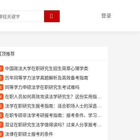
登录
置顶推荐
中国政法大学在职研究生招生简章心理学类
1
历年同等学力法学真题解析及高效备考指南
2
同等学力申硕法学在职研究生考试难吗
3
在职人员如何高效攻读法学研究生？这份实用指南请收好
4
法学在职研究生报考指南：适合职场人士的深造路径解析
5
在职专硕非法学考研报考指南：报考条件、学习方式和就业前景详解
6
双证在职研究生法学值得读吗？过来人分享报考条件和就业前景
7
法律在职硕士报考的条件
8