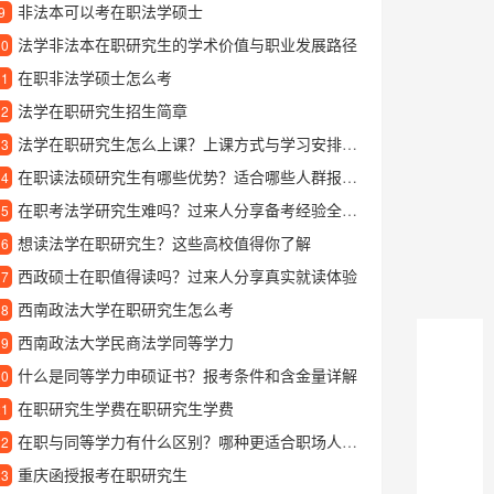
非法本可以考在职法学硕士
9
法学非法本在职研究生的学术价值与职业发展路径
10
在职非法学硕士怎么考
11
法学在职研究生招生简章
12
法学在职研究生怎么上课？上课方式与学习安排详解
13
在职读法硕研究生有哪些优势？适合哪些人群报考？
14
在职考法学研究生难吗？过来人分享备考经验全攻略
15
想读法学在职研究生？这些高校值得你了解
16
西政硕士在职值得读吗？过来人分享真实就读体验
17
西南政法大学在职研究生怎么考
18
西南政法大学民商法学同等学力
19
什么是同等学力申硕证书？报考条件和含金量详解
20
在职研究生学费在职研究生学费
21
在职与同等学力有什么区别？哪种更适合职场人士提升学历
22
重庆函授报考在职研究生
23