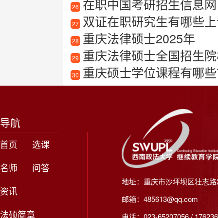
在职中国考研招生信息网
26
双证在职研究生有哪些上
27
重庆法律硕士2025年
28
重庆法律硕士全国招生院校
29
重庆硕士学位课程有哪些
30
导航
首页
选课
名师
问答
地址：重庆市沙坪坝区壮志路2
资讯
邮箱：485613@qq.com
法硕简章
电话：023-65207056 / 176236