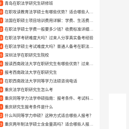
青岛在职法学研究生研修班
9
在职攻读教育法学硕士有哪些优势？适合哪些人群报考？
10
法国在职硕士项目培训费用详解：学费、生活费及资助方式一览
11
在职法学硕士学费一般要多少钱？收费标准详细解读
12
在职法学考研难度大吗？过来人分享真实备考经验
13
在职法学硕士考试难度大吗？普通人备考在职法学硕士的真实感受
14
深圳法学在职研究生院校
15
报读西南政法大学在职研究生有哪些优势？过来人分享真实体验
16
报考西南政法大学在职研究生
17
在职西南政法大学同等学力法硕咨询电话
18
重庆法学在职研究生怎么考
19
重庆同等学力法学申硕指南：报考条件、考试科目与学习价值解析
20
重庆研究生报考条件是什么
21
什么叫同等学力申硕？这种方式适合哪些人报考？
22
重庆两年制法学硕士含金量高吗？适合哪些人报考？
23