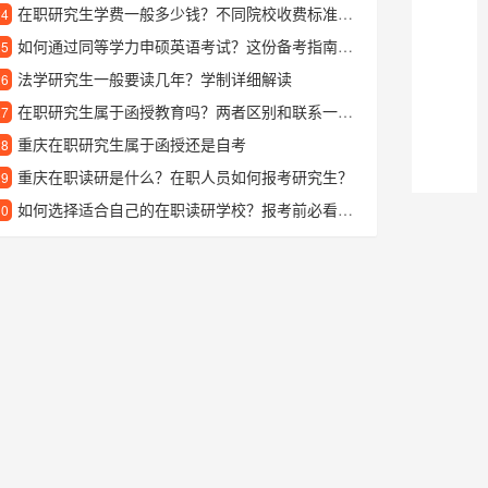
在职研究生学费一般多少钱？不同院校收费标准详细对比
24
如何通过同等学力申硕英语考试？这份备考指南请收好
25
法学研究生一般要读几年？学制详细解读
26
在职研究生属于函授教育吗？两者区别和联系一文说清
27
重庆在职研究生属于函授还是自考
28
重庆在职读研是什么？在职人员如何报考研究生？
29
如何选择适合自己的在职读研学校？报考前必看的几点建议
30