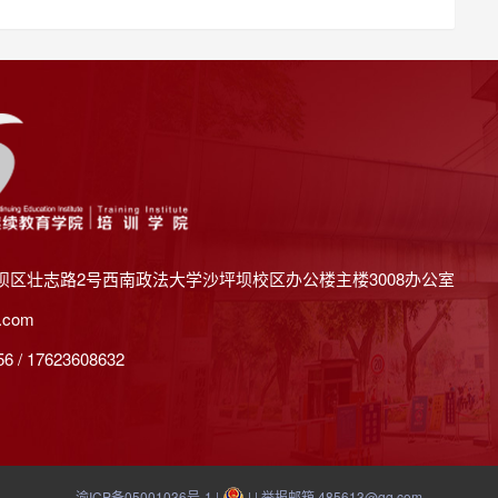
坝区壮志路2号西南政法大学沙坪坝校区办公楼主楼3008办公室
.com
 / 17623608632
渝ICP备05001036号-1
|
| | 举报邮箱 485613@qq.com