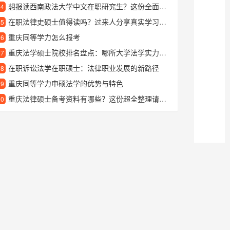
想报读西南政法大学中文在职研究生？这份全面指南告诉你如何申请和就读
24
在职法律史硕士值得读吗？过来人分享真实学习体验与收获
25
重庆同等学力怎么报考
26
重庆法学硕士院校排名盘点：哪所大学法学实力更强
27
在职诉讼法学在职硕士：法律职业发展的新路径
28
重庆同等学力申硕法学的优势与特色
29
重庆法律硕士备考资料有哪些？这份超全整理请收好
30