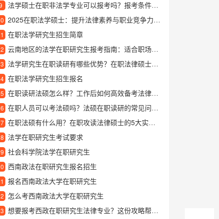
法学硕士在职非法学专业可以报考吗？报考条件与学习优势解析
9
2025在职法学硕士：提升法律素养与职业竞争力的新机遇
10
在职法学研究生招生简章
11
云南地区的法学在职研究生报考指南：适合职场人士的深造选择
12
法学研究生在职读研有哪些优势？在职法律硕士的报考条件和学习方式解析
13
在职法学研究生招生报名
14
在职读研法硕怎么样？工作后如何高效备考法律硕士
15
在职人员可以考法硕吗？法硕在职读研的常见问题解答
16
在职法硕有什么用？在职攻读法律硕士的5大实际价值
17
法学在职研究生考试要求
18
社会科学院法学在职研究生
19
西南政法在职研究生报名招生
20
报名西南政法大学在职研究生
21
怎么考西南政法大学在职研究生
22
想要报考西政在职研究生法律专业？这份攻略帮你全面了解
23