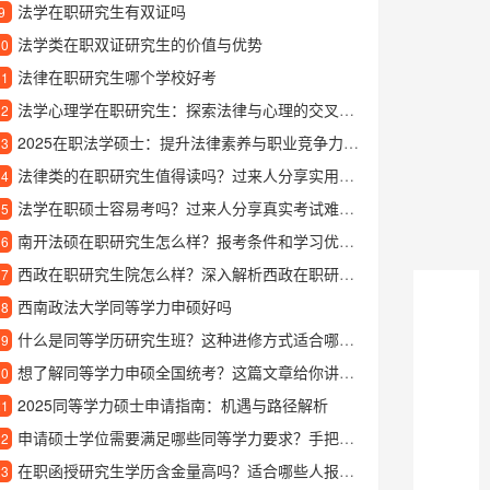
法学在职研究生有双证吗
9
法学类在职双证研究生的价值与优势
10
法律在职研究生哪个学校好考
11
法学心理学在职研究生：探索法律与心理的交叉领域
12
2025在职法学硕士：提升法律素养与职业竞争力的新机遇
13
法律类的在职研究生值得读吗？过来人分享实用报考指南
14
法学在职硕士容易考吗？过来人分享真实考试难度和备考经验
15
南开法硕在职研究生怎么样？报考条件和学习优势全解析
16
西政在职研究生院怎么样？深入解析西政在职研院的特色与优势
17
西南政法大学同等学力申硕好吗
18
什么是同等学历研究生班？这种进修方式适合哪些人报考？
19
想了解同等学力申硕全国统考？这篇文章给你讲清楚
20
2025同等学力硕士申请指南：机遇与路径解析
21
申请硕士学位需要满足哪些同等学力要求？手把手教你了解报考条件
22
在职函授研究生学历含金量高吗？适合哪些人报考？
23