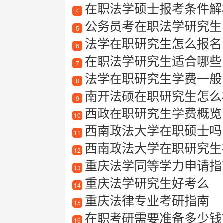
在职法学硕士报考条件解
4
公务员考在职法学研究生
5
法学在职研究生怎么报名
6
在职法学研究生适合哪些
7
法学在职研究生学费一般
8
南开法硕在职研究生怎么
9
西政在职研究生学费概览
10
西南政法大学在职硕士吗
11
西南政法大学在职研究生
12
重庆法学同等学力申请指南
13
重庆法学研究生好考么
14
重庆法律专业考研指南
15
在职考研需要准备多少钱
16