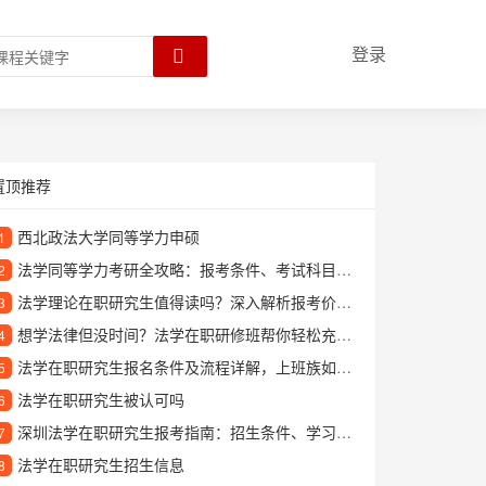
登录
置顶推荐
西北政法大学同等学力申硕
1
法学同等学力考研全攻略：报考条件、考试科目和备考技巧详解
2
法学理论在职研究生值得读吗？深入解析报考价值与学习方向
3
想学法律但没时间？法学在职研修班帮你轻松充电提升专业能力
4
法学在职研究生报名条件及流程详解，上班族如何提升学历
5
法学在职研究生被认可吗
6
深圳法学在职研究生报考指南：招生条件、学习方式与就业前景解析
7
法学在职研究生招生信息
8