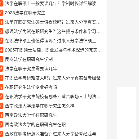
法学在职硕士一般要读几年？学制时长详细解读
9
2025法学在职研究生
10
法学在职研究生硕士值得读吗？过来人分享真实就读体验
11
想读法学免试在职研究生？这些报考条件和学习优势你得知道
12
在职法律硕士班值得读吗？过来人分享法律硕士在职班的真实体验
13
2025在职硕士法律：职业发展与学术深造的完美结合
14
民商法学在职研究生学制
15
法学在职研究生需要读几年
16
在职法学考研难度大吗？过来人分享真实备考经验
17
在职研究生法学专业好考吗
18
在职法学研究生院校有哪些？适合职场人士的法学读研选择
19
西南政法大学法学在职研究生怎么样
20
西南政法大学学在职研究生
21
西南政法大学的在职研究生在职
22
西政在职考研怎么准备？过来人分享备考经验与心得
23