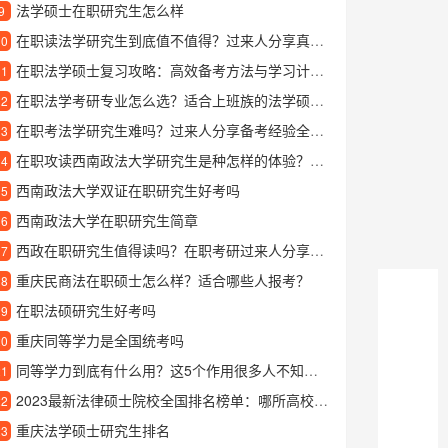
法学硕士在职研究生怎么样
9
在职读法学研究生到底值不值得？过来人分享真实体验
10
在职法学硕士复习攻略：高效备考方法与学习计划分享
11
在职法学考研专业怎么选？适合上班族的法学硕士报考指南
12
在职考法学研究生难吗？过来人分享备考经验全攻略
13
在职攻读西南政法大学研究生是种怎样的体验？过来人分享真实经历
14
西南政法大学双证在职研究生好考吗
15
西南政法大学在职研究生简章
16
西政在职研究生值得读吗？在职考研过来人分享真实就读体验
17
重庆民商法在职硕士怎么样？适合哪些人报考？
18
在职法硕研究生好考吗
19
重庆同等学力是全国统考吗
20
同等学力到底有什么用？这5个作用很多人不知道！
21
2023最新法律硕士院校全国排名榜单：哪所高校法学最强？
22
重庆法学硕士研究生排名
23