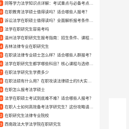
同等学力法学知识点详解：考试重点与必备考点梳理
9
在职教育法学硕士值得读吗？适合哪些人报考？
10
诉讼法学在职硕士值得读吗？全面解析报考条件与职业发展
11
法学在职研究生容易考吗
12
温州法学在职研究生报考指南：招生条件、课程优势与就业前景解析
13
吉林法律专业在职研究生
14
在职读法律专业硕士怎么样？适合哪些人群报考？
15
法学在职研究生都学哪些科目？核心课程与选修方向解析
16
在职法学研究生学费多少
17
在职法硕有什么用？在职攻读法律硕士的5大实际价值
18
在职怎么报考法学硕士
19
法学在职硕士考试到底难不难？适合哪些人报考？
20
在职人士如何高效备考法学研究生？这份攻略请收好
21
在职研究生法律专业院校
22
西南政法大学法学院在职研究生
23