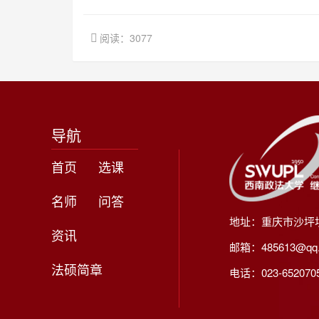
阅读：3077
导航
首页
选课
名师
问答
地址：重庆市沙坪
资讯
邮箱：485613@qq
法硕简章
电话：023-65207056