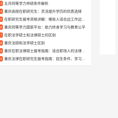
五月同等学力申硕条件解析
23
重庆函授在职研究生：灵活提升学历的优质选择
24
在职研究生报考资格详解：哪些人适合边工作边读研？
25
重庆同等学力国家平台：助力终身学习与教育公平
26
在职法学硕士和法律硕士的区别
27
重庆法硕和法学硕士区别
28
重庆在职法律硕士报考指南：适合职场人的法律深造选择
29
重庆法律在职研究生报考指南：招生条件、学习方式与就业前景解析
30