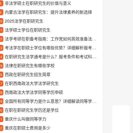
非法学硕士在职研究生的价值与意义
8
内蒙古法学在职研究生：提升法律素养的新选择
9
2025法学在职研究生
10
法学硕士学位在职研究生
11
法学考研在职备考指南：工作党如何高效准备法学研究生考试
12
考法学在职硕士学位有哪些优势？详细解析报考条件和学习价值
13
在职研究生法学通考是什么？报考条件和考试科目有哪些？
14
法律在职研究生有哪些学校
15
西政在职研究生招生简章
16
在职西南政法大学法学研究生
17
西南政法大学法学同等学历申硕
18
全国所有同等学力是什么意思？详细解读同等学力的适用范围和认可度
19
在职在职研究生学历还是学位
20
重庆什么叫做同等学力
21
重庆在职硕士费用是多少
22