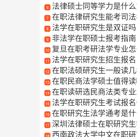
法律硕士同等学力是什么
6
在职法律研究生能考司法
7
法学在职研究生是双证吗
8
非法学在职硕士报考指南
9
复旦在职考研法学专业怎
10
法学在职研究生招生报名
11
在职法硕研究生一般读几
12
在职民商法学硕士值得读
13
在职读研选民商法类专业
14
法学在职研究生考试报名
15
在职研究生法学通考是什
16
深圳法律硕士在职研究生
17
西南政法大学中文在职研
18