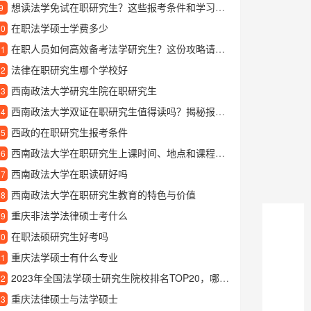
想读法学免试在职研究生？这些报考条件和学习优势你得知道
9
在职法学硕士学费多少
10
在职人员如何高效备考法学研究生？这份攻略请收好
11
法律在职研究生哪个学校好
12
西南政法大学研究生院在职研究生
13
西南政法大学双证在职研究生值得读吗？揭秘报考优势和就读体验
14
西政的在职研究生报考条件
15
西南政法大学在职研究生上课时间、地点和课程安排详解
16
西南政法大学在职读研好吗
17
西南政法大学在职研究生教育的特色与价值
18
重庆非法学法律硕士考什么
19
在职法硕研究生好考吗
20
重庆法学硕士有什么专业
21
2023年全国法学硕士研究生院校排名TOP20，哪些大学最值得报考？
22
重庆法律硕士与法学硕士
23