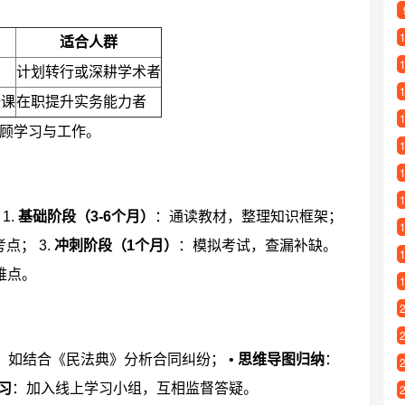
适合人群
养
计划转行或深耕学术者
授课
在职提升实务能力者
顾学习与工作。
1.
基础阶段（3-6个月）
：通读教材，整理知识框架；
点； 3.
冲刺阶段（1个月）
：模拟考试，查漏补缺。
难点。
，如结合《民法典》分析合同纠纷； •
思维导图归纳
：
习
：加入线上学习小组，互相监督答疑。