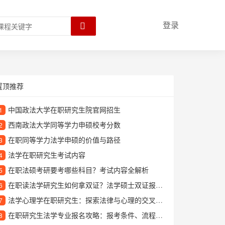
登录
置顶推荐
中国政法大学在职研究生院官网招生
1
西南政法大学同等学力申硕校考分数
2
在职同等学力法学申硕的价值与路径
3
法学在职研究生考试内容
4
在职法硕考研要考哪些科目？考试内容全解析
5
在职读法学研究生如何拿双证？法学硕士双证报考全攻略
6
法学心理学在职研究生：探索法律与心理的交叉领域
7
在职研究生法学专业报名攻略：报考条件、流程及学习方向详解
8