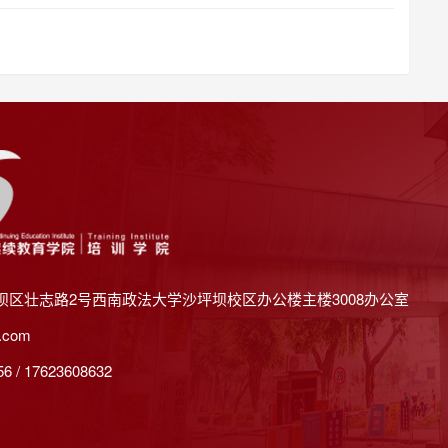
坝区壮志路2号西南政法大学沙坪坝校区办公楼主楼3008办公室
.com
 / 17623608632