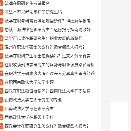
法律在职研究生考试报名
9
非法本可以考法学在职研究生吗
10
法学在职考研需要满足哪些条件？详细解读报考要求
11
想读上海法律在职研究生？这份报考指南请收好
12
法学可以读在职研究生：职业发展的新路径
13
温州在职法学硕士怎么样？适合哪些人报考？
14
法学在职研究生硕士值得读吗？过来人分享真实就读体验
15
在职攻读刑法学研究生的优势与职业发展路径解析
16
在职法学考研难度大吗？过来人分享真实备考经验
17
在职西南政法大学法学申硕
18
西政在职法硕值得读吗？西南政法大学在职法律硕士项目深度解析
19
西南政法大学在职研究生的专业
20
西南政法大学考在职研究生
21
西南政法大学在职硕士学位
22
西政会计在职研究生怎么样？适合哪些人报考？
23