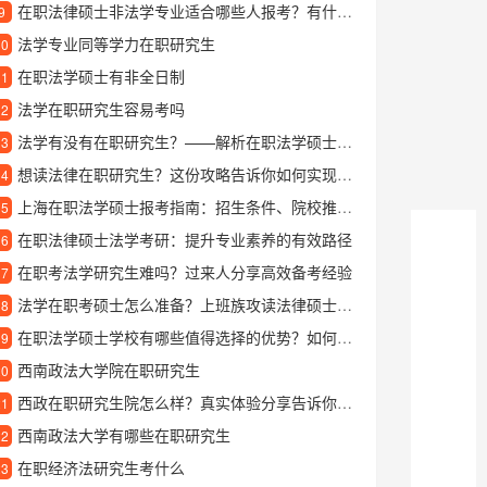
在职法律硕士非法学专业适合哪些人报考？有什么报考条件和优势？
9
法学专业同等学力在职研究生
10
在职法学硕士有非全日制
11
法学在职研究生容易考吗
12
法学有没有在职研究生？——解析在职法学硕士的报考与培养
13
想读法律在职研究生？这份攻略告诉你如何实现职业进阶
14
上海在职法学硕士报考指南：招生条件、院校推荐与学习价值
15
在职法律硕士法学考研：提升专业素养的有效路径
16
在职考法学研究生难吗？过来人分享高效备考经验
17
法学在职考硕士怎么准备？上班族攻读法律硕士的实用指南
18
在职法学硕士学校有哪些值得选择的优势？如何报考在职法学硕士
19
西南政法大学院在职研究生
20
西政在职研究生院怎么样？真实体验分享告诉你它好在哪儿
21
西南政法大学有哪些在职研究生
22
在职经济法研究生考什么
23