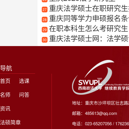
重庆法学硕士在职研究生
27
重庆同等学力申硕报名条
28
在职本科生怎么考研究生
29
重庆法学硕士网：法学硕
30
导航
首页
选课
名师
问答
地址：重庆市沙坪坝区壮志路2
资讯
邮箱：485613@qq.com
法硕简章
电话：023-65207056 / 176236