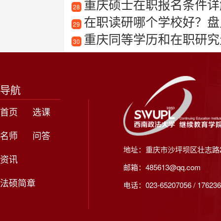
重庆硕士在职报名条件详
28
在职读研哪个学校好？盘
29
重庆同等学历和在职研究
30
导航
首页
选课
名师
问答
地址：重庆市沙坪坝区壮志路2
资讯
邮箱：485613@qq.com
法硕简章
电话：023-65207056 / 176236