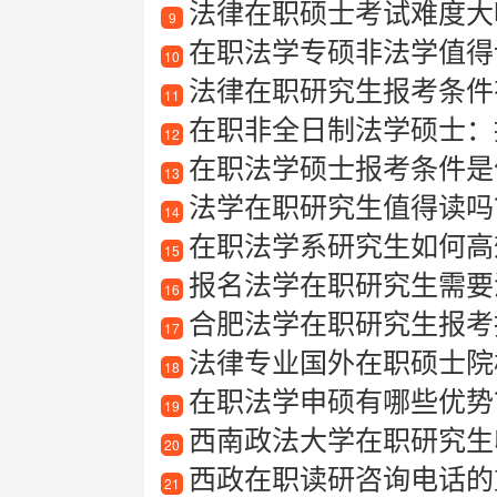
法律在职硕士考试难度大
9
在职法学专硕非法学值得
10
法律在职研究生报考条件
11
在职非全日制法学硕士：提
12
在职法学硕士报考条件是
13
法学在职研究生值得读吗
14
在职法学系研究生如何高
15
报名法学在职研究生需要满足
16
合肥法学在职研究生报考
17
法律专业国外在职硕士院
18
在职法学申硕有哪些优势
19
西南政法大学在职研究生
20
西政在职读研咨询电话的
21