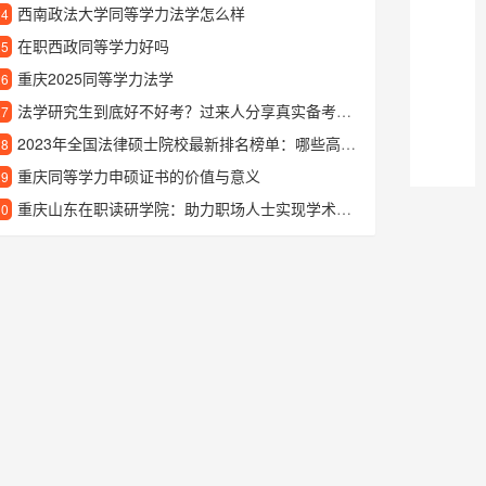
西南政法大学同等学力法学怎么样
24
在职西政同等学力好吗
25
重庆2025同等学力法学
26
法学研究生到底好不好考？过来人分享真实备考经验
27
2023年全国法律硕士院校最新排名榜单：哪些高校法硕专业更值得报考？
28
重庆同等学力申硕证书的价值与意义
29
重庆山东在职读研学院：助力职场人士实现学术与职业的双重提升
30