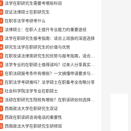
法学在职研究生需要考哪些科目
9
双证法律硕士在职研究生
10
在职非法学考研考什么
11
法律硕士：在职人士提升专业能力的重要途径
12
法学在职研究生报考指南：适合上班族的深造选择
13
研究生法学在职研究生的价值与优势
14
在职攻读法律类研究生的优势与报考指南，适合职场人士的选择
15
法学专业的在职硕士值得读吗？过来人分享真实学习体验
16
在职法硕报考条件有哪些？一文搞懂申请要求与注意事项
17
在职法学考研难吗？法学硕士在职备考全攻略分享
18
社会科学院法学专业在职硕士
19
法硕在职研究生院校有哪些？在职读研如何选择适合的法律硕士院校
20
西南政法大学在职研究生双证
21
西政在职读研咨询电话的重要性
22
西南政法大学在职研究生研修班
23