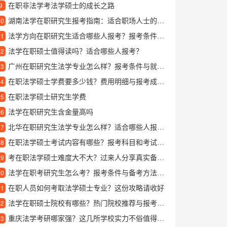
在职非法学考法学硕士的成长之路
9
湖南法学在职研究生报考指南：适合职场人士的深造选择
10
法学方向在职研究生适合哪些人报考？报考条件与学习价值解析
11
法学在职硕士值得读吗？适合哪些人报考？
12
广州在职研究生法学专业怎么样？报考条件与就业前景解析
13
在职法学硕士学费要多少钱？费用明细与报考成本详解
14
在职法学硕士研究生学费
15
法学在职研究生含金量高吗
16
北华在职研究生法学专业怎么样？适合哪些人报考？
17
在职法学硕士考试内容有哪些？报考科目和考试范围详解
18
考在职法学硕士难度大不大？过来人分享真实备考经验
19
法学在职考研究生怎么考？报考条件与备考方法全解析
20
在职人员如何考取法学硕士专业？这份攻略请收好
21
法学在职硕士院校有哪些？热门院校推荐与报考指南
22
重庆法学考研哪家强？这几所学校实力不俗值得关注
23