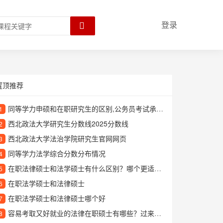
登录
置顶推荐
同等学力申硕和在职研究生的区别,公务员考试承认学历吗
1
西北政法大学研究生分数线2025分数线
2
西北政法大学法治学院研究生官网网页
3
同等学力法学综合分数分布情况
4
在职法律硕士和法学硕士有什么区别？哪个更适合在职人士报考？
5
在职法学硕士和法律硕士
6
在职法学硕士和法律硕士哪个好
7
容易考取又好就业的法律在职硕士有哪些？过来人分享经验
8