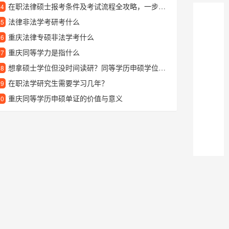
在职法律硕士报考条件及考试流程全攻略，一步步教你如何准备
24
法律非法学考研考什么
25
重庆法律专硕非法学考什么
26
重庆同等学力是指什么
27
想拿硕士学位但没时间读研？同等学历申硕学位了解一下
28
在职法学研究生需要学习几年？
29
重庆同等学历申硕单证的价值与意义
30