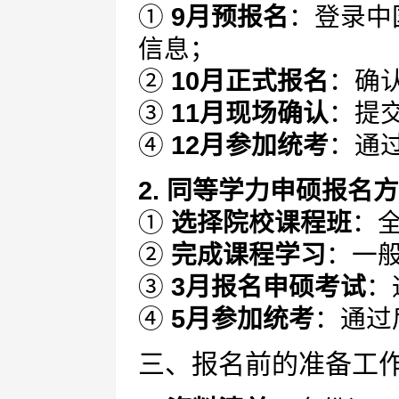
①
9月预报名
：登录中
信息；
②
10月正式报名
：确
③
11月现场确认
：提
④
12月参加统考
：通
2. 同等学力申硕报名
①
选择院校课程班
：
②
完成课程学习
：一
③
3月报名申硕考试
：
④
5月参加统考
：通过
三、报名前的准备工