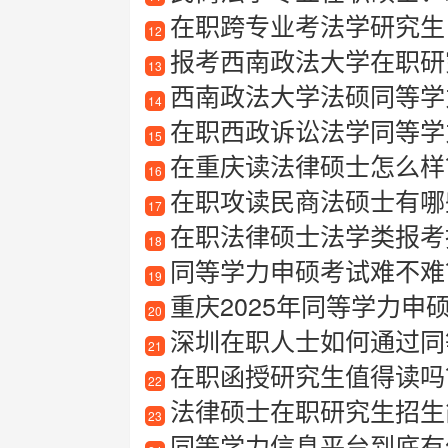
在职跨专业考法学研究生
12
报考西南政法大学在职研
13
西南政法大学法硕同等学
14
在职西政诉讼法学同等学
15
在重庆读法律硕士怎么样
16
在职攻读民商法硕士有哪
17
在职法律硕士法学类报考指
18
同等学力申硕考试难不难
19
重庆2025年同等学力申
20
深圳在职人士如何通过同等
21
在职函授研究生值得读吗？
22
法律硕士在职研究生招生
23
同等学力信息平台到底有什