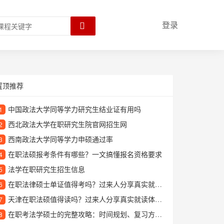
登录
置顶推荐
中国政法大学同等学力研究生结业证有用吗
1
西北政法大学在职研究生院官网招生网
2
西南政法大学同等学力申硕通过率
3
在职法硕报考条件有哪些？一文搞懂报名资格要求
4
法学在职研究生招生信息
5
在职法律硕士单证值得考吗？过来人分享真实就读体验与收获
6
天津在职法硕值得读吗？过来人分享真实就读体验与优势解析
7
在职考法学硕士的完整攻略：时间规划、复习方法与备考经验分享
8