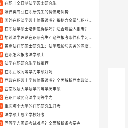
在职非全日制法学硕士研究生
9
法律类专业在职研究生的价值与优势
10
国外在职法学硕士值得读吗？揭秘含金量与职业发展前景
11
在职法学硕士培训值得读吗？适合哪些人报考？
12
想读法学理论在职研究生？这些报考条件和学习干货你得知道
13
民商法在职硕士研究生：法学理论与实务的深度结合
14
在职怎么报考法学硕士
15
法学在职研究生学校推荐
16
在职西政同等学力申硕好吗
17
西政在职硕士学位值得读吗？全面解析西南政法大学在职硕士项目
18
西南政法大学法学同等学历申硕
19
在职西政民商法学同等学力
20
重庆哪个大学的在职研究生好考
21
法学硕士哪个学校好考
22
同等学力英语考试难吗？全面解析备考要点
23