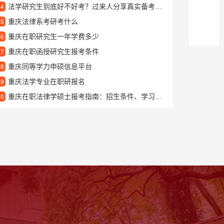
法学研究生到底好不好考？过来人分享真实备考经验
24
重庆法律系考研考什么
25
重庆在职研究生一年学费多少
26
重庆在职函授研究生报考条件
27
重庆同等学力申硕信息平台
28
重庆法学专业在职研报名
29
重庆在职法律学硕士报考指南：招生条件、学习优势与就业前景解析
30