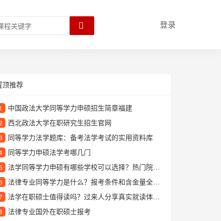
登录
置顶推荐
中国政法大学同等学力申硕招生简章福建
1
西北政法大学在职研究生招生官网
2
同等学力法学题库：备考法学考试的实用资料库
3
同等学力申硕法学考哪几门
4
法学同等学力申硕有哪些学校可以选择？热门院校推荐
5
法律专业同等学力是什么？报考条件和含金量全面解析
6
法学在职硕士值得读吗？过来人分享真实就读体验与职业发展优势
7
法律专业国外在职硕士报考
8