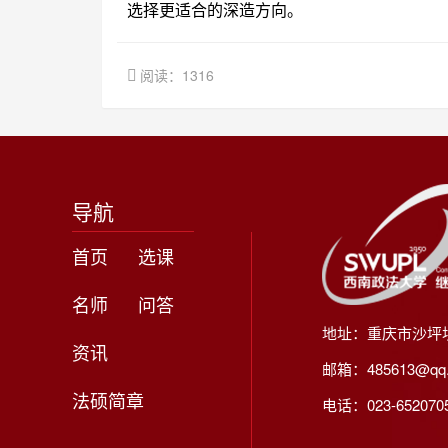
选择更适合的深造方向。
阅读：1316
导航
首页
选课
名师
问答
地址：重庆市沙坪
资讯
邮箱：485613@qq
法硕简章
电话：023-65207056