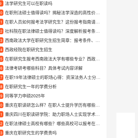
法学研究生可以在职读吗
9
在职刑法硕士值得读吗？揭秘法学深造的高性价比选择
10
在职人员如何报考法学研究生？这份报考指南请收好
11
社科院在职法律硕士值得读吗？深度解析报考条件与学习价值
12
西南政法大学在职研究生招生简章：报考条件、专业方向与培养优势详解
13
西政经院在职研究生招生
14
在职研究生报考西南政法大学有哪些专业？西政学在职研究生全方位详解
15
法律考研考哪些科目？具体考试内容详解
16
在职19年法律硕士的职场心得：资深法务人士分享成长轨迹与专业积累
17
在职研究生一年的学费分析
18
同等学力申硕2025年
19
重庆在职读研怎么样？在职人士提升学历有哪些好处？
20
重庆四川在职读研学院：助力职场人士实现学术与职业的双重提升
21
在职法律硕士高校有哪些？哪些高校可以报考在职法律硕士？
22
重庆在职研究生的学费贵吗
23