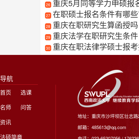
重庆5月同等学力申硕报
26
在职硕士报名条件有哪些
27
重庆在职研究生算函授吗
28
重庆法学在职研究生条件
29
重庆在职法律学硕士报考指南
30
导航
首页
选课
名师
问答
地址：重庆市沙坪坝区壮志路2
资讯
邮箱：485613@qq.com
法硕简章
电话：023-65207056 / 176236