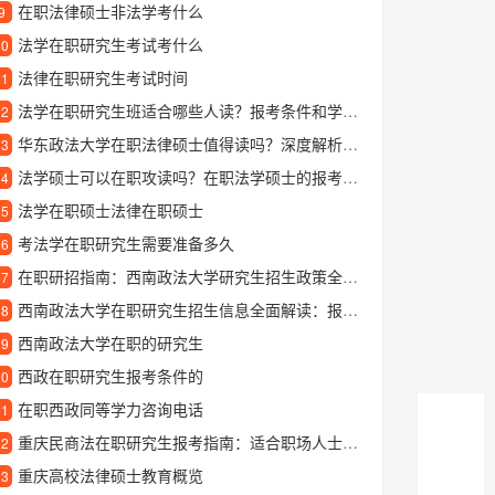
在职法律硕士非法学考什么
9
法学在职研究生考试考什么
10
法律在职研究生考试时间
11
法学在职研究生班适合哪些人读？报考条件和学习优势解析
12
华东政法大学在职法律硕士值得读吗？深度解析华政在职法硕项目特色
13
法学硕士可以在职攻读吗？在职法学硕士的报考条件和学习方式详解
14
法学在职硕士法律在职硕士
15
考法学在职研究生需要准备多久
16
在职研招指南：西南政法大学研究生招生政策全面解读
17
西南政法大学在职研究生招生信息全面解读：报考条件、专业选择与学习优势
18
西南政法大学在职的研究生
19
西政在职研究生报考条件的
20
在职西政同等学力咨询电话
21
重庆民商法在职研究生报考指南：适合职场人士的进修选择
22
重庆高校法律硕士教育概览
23