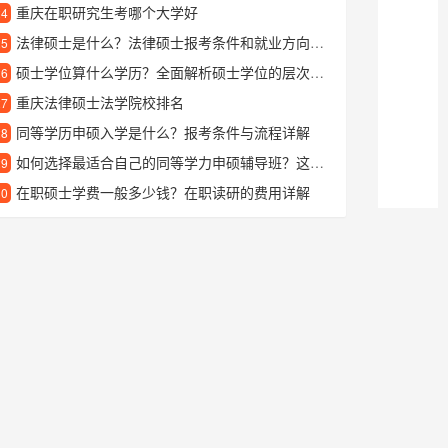
重庆在职研究生考哪个大学好
24
法律硕士是什么？法律硕士报考条件和就业方向解析
25
硕士学位算什么学历？全面解析硕士学位的层次与含金量
26
重庆法律硕士法学院校排名
27
同等学历申硕入学是什么？报考条件与流程详解
28
如何选择最适合自己的同等学力申硕辅导班？这份指南告诉你答案
29
在职硕士学费一般多少钱？在职读研的费用详解
30