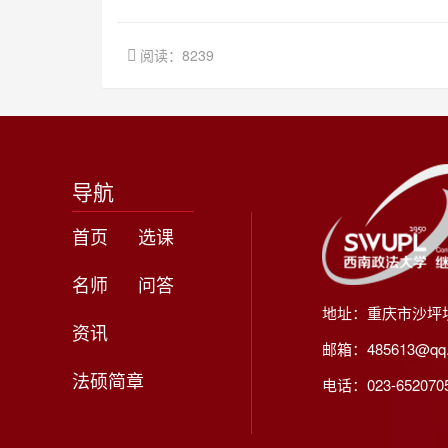
阅读：8239
导航
首页
选课
名师
问答
地址：重庆市沙坪
资讯
邮箱：485613@qq
法硕简章
电话：023-65207056