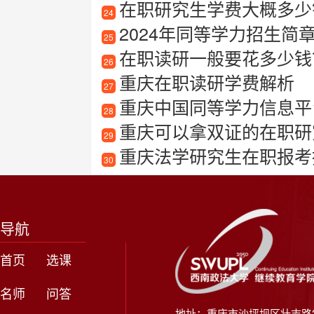
在职研究生学费大概多少
24
2024年同等学力招生简
25
在职读研一般要花多少钱
26
重庆在职读研学费解析
27
重庆中国同等学力信息平
28
重庆可以拿双证的在职研
29
重庆法学研究生在职报考
30
导航
首页
选课
名师
问答
地址：重庆市沙坪坝区壮志路2