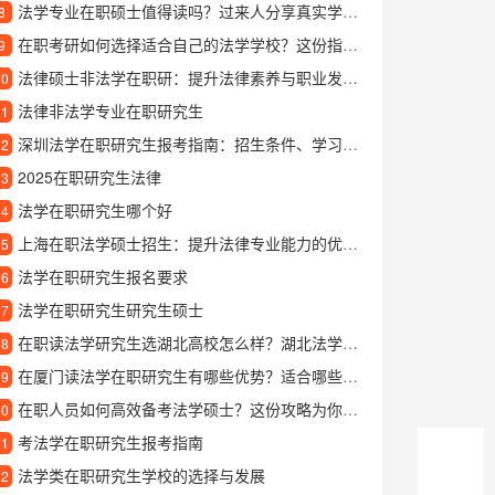
法学专业在职硕士值得读吗？过来人分享真实学习体验与职业发展优势
8
在职考研如何选择适合自己的法学学校？这份指南告诉你答案
9
法律硕士非法学在职研：提升法律素养与职业发展的新路径
10
法律非法学专业在职研究生
11
深圳法学在职研究生报考指南：招生条件、学习方式与就业前景解析
12
2025在职研究生法律
13
法学在职研究生哪个好
14
上海在职法学硕士招生：提升法律专业能力的优质选择
15
法学在职研究生报名要求
16
法学在职研究生研究生硕士
17
在职读法学研究生选湖北高校怎么样？湖北法学在职研究生报考指南
18
在厦门读法学在职研究生有哪些优势？适合哪些人报考？
19
在职人员如何高效备考法学硕士？这份攻略为你指路
20
考法学在职研究生报考指南
21
法学类在职研究生学校的选择与发展
22