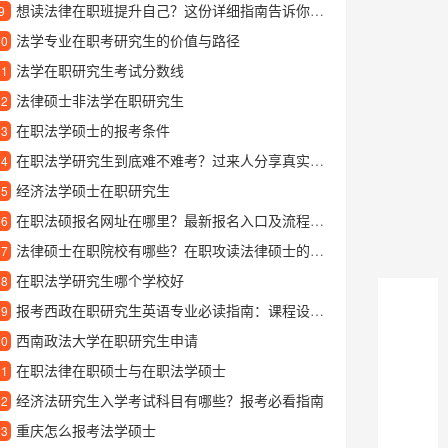
想读法律在职班提升自己？这份详细指南告诉你该怎么做
9
法学专业在职考研究生的价值与路径
10
法学在职研究生考试分数线
11
法律硕士非法学在职研究生
12
在职法学硕士的报考条件
13
在职法学研究生到底难不难考？过来人分享真实体验
14
经济法学硕士在职研究生
15
在职法硕报名网址在哪里？最新报名入口及流程指南
16
法律硕士在职院校有哪些？在职攻读法律硕士的院校选择指南
17
在职法学研究生哪个学校好
18
报考西政在职研究生英语专业必读指南：课程设置与学习优势解析
19
西南政法大学在职研究生申请
20
在职法律在职硕士与在职法学硕士
21
经济法研究生入学考试科目有哪些？报考必看指南
22
重庆怎么报考法学硕士
23