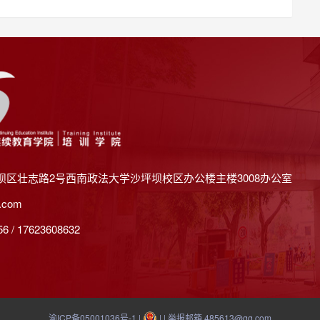
坝区壮志路2号西南政法大学沙坪坝校区办公楼主楼3008办公室
.com
 / 17623608632
渝ICP备05001036号-1
|
| | 举报邮箱 485613@qq.com