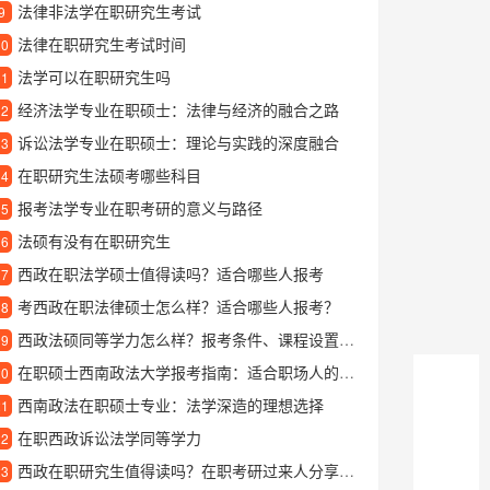
法律非法学在职研究生考试
9
法律在职研究生考试时间
10
法学可以在职研究生吗
11
经济法学专业在职硕士：法律与经济的融合之路
12
诉讼法学专业在职硕士：理论与实践的深度融合
13
在职研究生法硕考哪些科目
14
报考法学专业在职考研的意义与路径
15
法硕有没有在职研究生
16
西政在职法学硕士值得读吗？适合哪些人报考
17
考西政在职法律硕士怎么样？适合哪些人报考？
18
西政法硕同等学力怎么样？报考条件、课程设置和就业前景全解析
19
在职硕士西南政法大学报考指南：适合职场人的深造选择
20
西南政法在职硕士专业：法学深造的理想选择
21
在职西政诉讼法学同等学力
22
西政在职研究生值得读吗？在职考研过来人分享真实就读体验
23