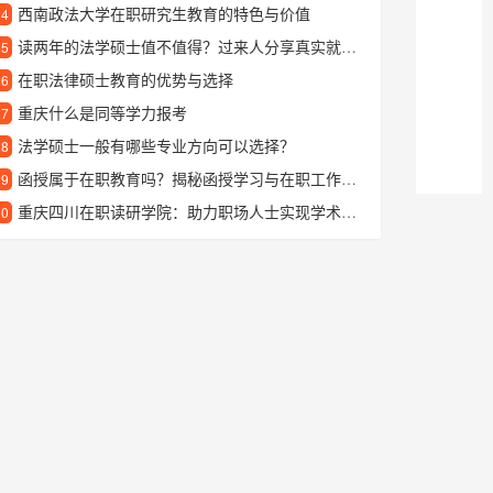
西南政法大学在职研究生教育的特色与价值
24
读两年的法学硕士值不值得？过来人分享真实就读体验
25
在职法律硕士教育的优势与选择
26
重庆什么是同等学力报考
27
法学硕士一般有哪些专业方向可以选择？
28
函授属于在职教育吗？揭秘函授学习与在职工作的兼容性
29
重庆四川在职读研学院：助力职场人士实现学术与职业的双重提升
30