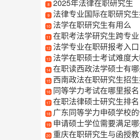
2025年法律在职研究生
8
法律专业国际在职研究生
9
法学在职研究生有用么
10
在职考法学研究生跨专业
11
法学专业在职研报考入口
12
法学在职硕士考试难度大
13
在职读西政法学硕士有哪
14
西南政法在职研究生招生
15
同等学力考试在哪里报名
16
在职法律硕士研究生排名
17
广东同等学力申硕学校的
18
申请硕士学位需要满足哪些同
19
重庆在职研究生与函授教
20