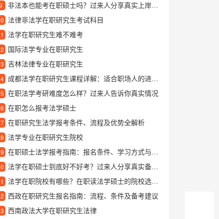
非法本也能考在职硕士吗？过来人分享真实上岸经验
9
法律非法学在职研究生考试科目
10
法学在职研究生难不难考
11
国际法学专业在职研究生
12
吉林法律专业在职研究生
13
成都法学在职研究生课程详解：适合职场人的进修选择
14
在职法学考研难度怎么样？过来人告诉你真实情况
15
在职怎么报考法学硕士
16
在职研究生法学报考条件、流程及优势全解析
17
法学专业在职研究生院校
18
在职硕士法学报考指南：报名条件、学习方式与就业前景解析
19
法学在职硕士到底好不好考？过来人分享真实备考经验
20
法学在职院校有哪些？在职读法学硕士的院校选择指南
21
西政在职研究生报名指南：流程、条件及备考建议
22
西南政法大学在职研究生法律
23