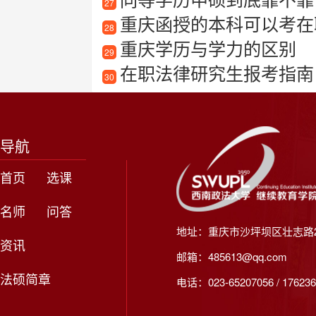
27
重庆函授的本科可以考在
28
重庆学历与学力的区别
29
在职法律研究生报考指南：
30
导航
首页
选课
名师
问答
地址：重庆市沙坪坝区壮志路2
资讯
邮箱：485613@qq.com
法硕简章
电话：023-65207056 / 176236