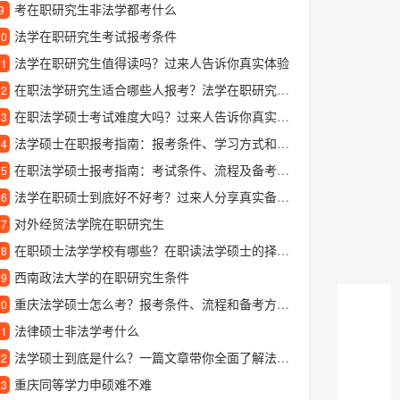
考在职研究生非法学都考什么
9
法学在职研究生考试报考条件
10
法学在职研究生值得读吗？过来人告诉你真实体验
11
在职法学研究生适合哪些人报考？法学在职研究生全面解读
12
在职法学硕士考试难度大吗？过来人告诉你真实情况
13
法学硕士在职报考指南：报考条件、学习方式和职业发展前景解析
14
在职法学硕士报考指南：考试条件、流程及备考方法全解析
15
法学在职硕士到底好不好考？过来人分享真实备考经验
16
对外经贸法学院在职研究生
17
在职硕士法学学校有哪些？在职读法学硕士的择校指南
18
西南政法大学的在职研究生条件
19
重庆法学硕士怎么考？报考条件、流程和备考方法全解析
20
法律硕士非法学考什么
21
法学硕士到底是什么？一篇文章带你全面了解法学硕士
22
重庆同等学力申硕难不难
23