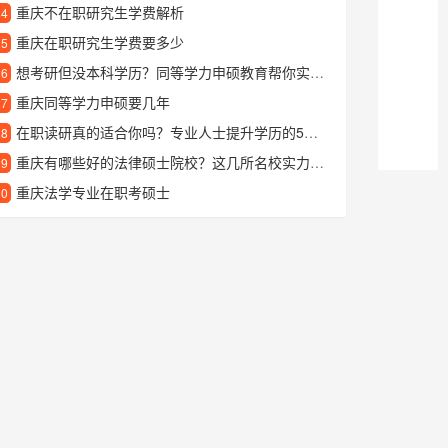
重庆不在职研究生学费解析
24
重庆在职研究生学费要多少
25
想考研但没本科学历？同等学力申硕教育帮你实现深造梦想
26
重庆同等学力申硕要几年
27
在职读研真的适合你吗？专业人士提升学历的5个关键考量
28
重庆有哪些好的法律硕士院校？这几所名校实力强劲
29
重庆法学专业在职考硕士
30