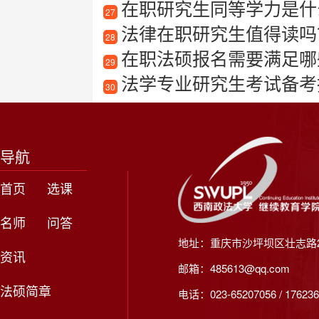
在职研究生同等学力是什
27
法律在职研究生值得读吗
28
在职法硕报名需要满足哪
29
法学专业研究生考试备考指南
30
导航
首页
选课
名师
问答
地址：重庆市沙坪坝区壮志路2
资讯
邮箱：485613@qq.com
法硕简章
电话：023-65207056 / 176236